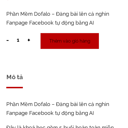
gốc
hiện
Phần Mềm Dofalo – Đăng bài lên cả nghìn
là:
tại
Fanpage Facebook tự động bằng AI
3.800.000 ₫.
là:
868.000 ₫.
-
+
Thêm vào giỏ hàng
Phần
Mềm
Dofalo
-
Đăng
Mô tả
bài
lên
cả
Phần Mềm Dofalo – Đăng bài lên cả nghìn
nghìn
Fanpage
Fanpage Facebook tự động bằng AI
Facebook
Đây là khoá học gồm 5 buổi hoàn toàn miễn