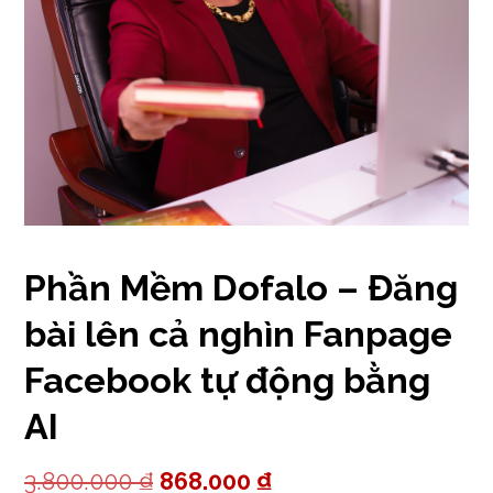
Phần Mềm Dofalo – Đăng
bài lên cả nghìn Fanpage
Facebook tự động bằng
AI
Giá
Giá
3.800.000
₫
868.000
₫