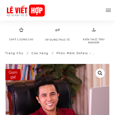
CHẤT LƯỢNG CAO
KIẾN THỨC TRÃI
ÁP DỰNG THỰC TẾ
NGHIỆM
Trang Chủ
/
Cửa hàng
/
Phần Mềm Dofalo – Đăng bài lên cả nghìn Fanpage Facebook tự động bằng AI
Giảm
giá!