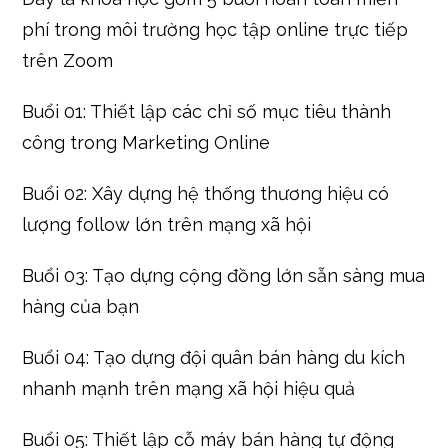
tự
động
phí trong môi trường học tập online trực tiếp
bằng
trên Zoom
AI
số
Buổi 01: Thiết lập các chỉ số mục tiêu thành
lượng
công trong Marketing Online
Buổi 02: Xây dựng hệ thống thương hiệu có
lượng follow lớn trên mạng xã hội
Buổi 03: Tạo dựng cộng đồng lớn sẵn sàng mua
hàng của bạn
Buổi 04: Tạo dựng đội quân bán hàng du kích
nhanh mạnh trên mạng xã hội hiệu quả
Buổi 05: Thiết lập cỗ máy bán hàng tự động